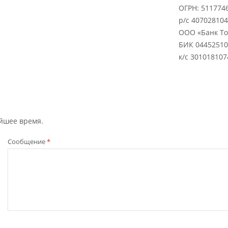
ОГРН: 511774
р/с 40702810
ООО «Банк Точ
БИК 04452510
к/с 30101810
йшее время.
Сообщение
*