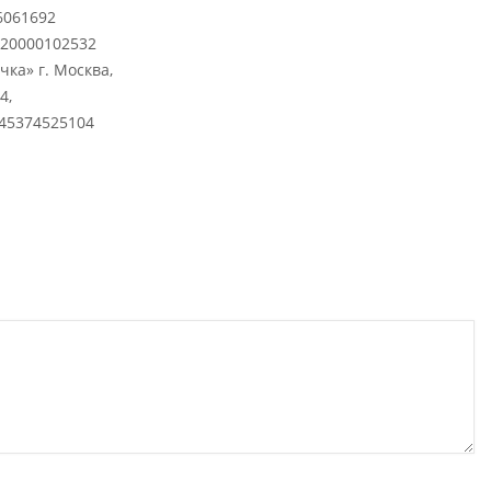
6061692
420000102532
ка» г. Москва,
4,
745374525104