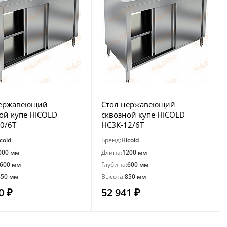
нержавеющий
Стол нержавеющий
ой купе HICOLD
сквозной купе HICOLD
0/6Т
НСЗК-12/6Т
cold
Бренд:
Hicold
000 мм
Длина:
1200 мм
600 мм
Глубина:
600 мм
850 мм
Высота:
850 мм
0 ₽
52 941 ₽