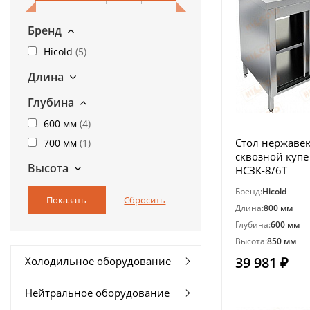
Бренд
Hicold
(
5
)
Длина
Глубина
600 мм
(
4
)
Стол нержав
700 мм
(
1
)
сквозной купе
Высота
НСЗК-8/6Т
Бренд:
Hicold
Длина:
800 мм
Глубина:
600 мм
Высота:
850 мм
39 981 ₽
Холодильное оборудование
Нейтральное оборудование