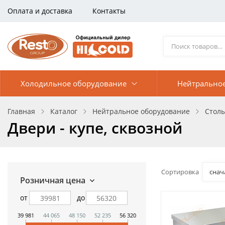
Оплата и доставка
Контакты
Холодильное оборудование
Нейтрально
Главная
Каталог
Нейтральное оборудование
Стол
Двери - купе, сквозной
Сортировка
снач
Розничная цена
от
до
39 981
44 065
48 150
52 235
56 320