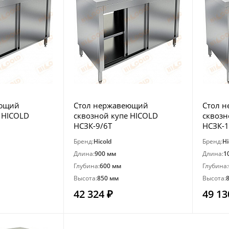
еющий
Стол нержавеющий
Стол 
 HICOLD
сквозной купе HICOLD
сквозн
НСЗК-9/6Т
НСЗК-1
Бренд:
Hicold
Бренд:
Hi
Длина:
900 мм
Длина:
1
Глубина:
600 мм
Глубина:
Высота:
850 мм
Высота:
42 324 ₽
49 13