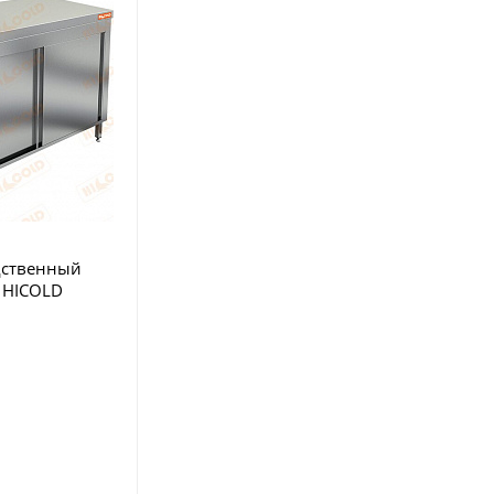
дственный
 HICOLD