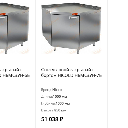
закрытый с
Стол угловой закрытый с
D НБМСЗУН-6Б
бортом HICOLD НБМСЗУН-7Б
Бренд:
Hicold
Длина:
1000 мм
Глубина:
1000 мм
Высота:
850 мм
51 038 ₽