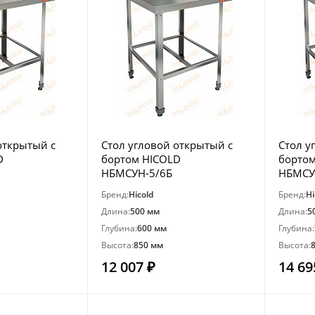
открытый с
Стол угловой открытый с
Стол у
D
бортом HICOLD
борто
НБМСУН-5/6Б
НБМСУ
Бренд:
Hicold
Бренд:
Hi
Длина:
500 мм
Длина:
5
Глубина:
600 мм
Глубина:
Высота:
850 мм
Высота:
12 007 ₽
14 69