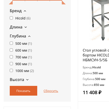
Бренд
Hicold
(
6
)
Длина
Глубина
500 мм
(
1
)
Стол угловой 
600 мм
(
1
)
бортом HICOL
700 мм
(
1
)
НБМСУН-5/5Б
900 мм
(
1
)
Бренд:
Hicold
1000 мм
(
2
)
Длина:
500 мм
Высота
Глубина:
500 мм
Высота:
850 мм
11 408 ₽