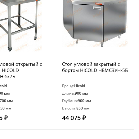
гловой открытый с
Стол угловой закрытый с
м HICOLD
бортом HICOLD НБМСЗУН-5Б
Н-5/7Б
cold
Бренд:
Hicold
00 мм
Длина:
900 мм
700 мм
Глубина:
900 мм
850 мм
Высота:
850 мм
5 ₽
44 075 ₽