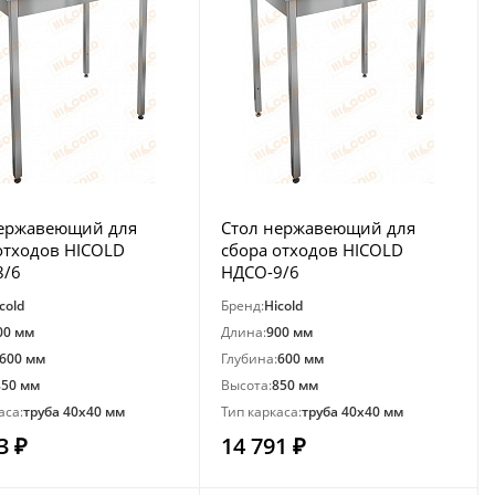
нержавеющий для
Стол нержавеющий для
отходов HICOLD
сбора отходов HICOLD
8/6
НДСО-9/6
cold
Бренд:
Hicold
00 мм
Длина:
900 мм
600 мм
Глубина:
600 мм
850 мм
Высота:
850 мм
аса:
труба 40х40 мм
Тип каркаса:
труба 40х40 мм
3 ₽
14 791 ₽