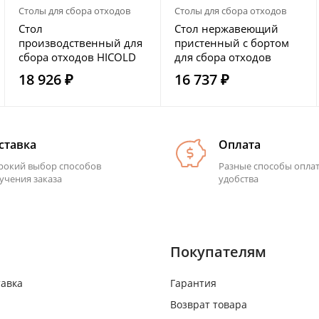
Столы для сбора отходов
Столы для сбора отходов
Стол
Стол нержавеющий
производственный для
пристенный с бортом
сбора отходов HICOLD
для сбора отходов
НДСО-12/7
HICOLD НДСО-10/6БП
18 926 ₽
16 737 ₽
ставка
Оплата
окий выбор способов
Разные способы опла
учения заказа
удобства
Покупателям
тавка
Гарантия
Возврат товара