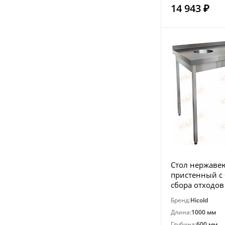
14 943 ₽
Стол нержав
пристенный с 
сбора отходов
НДСО-10/6БЛ
Бренд:
Hicold
Длина:
1000 мм
Глубина:
600 мм