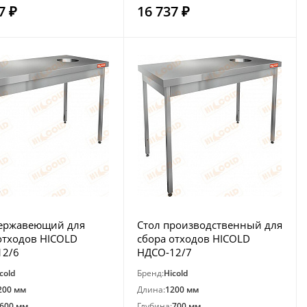
7 ₽
16 737 ₽
нержавеющий для
Стол производственный для
отходов HICOLD
сбора отходов HICOLD
12/6
НДСО-12/7
cold
Бренд:
Hicold
200 мм
Длина:
1200 мм
600 мм
Глубина:
700 мм