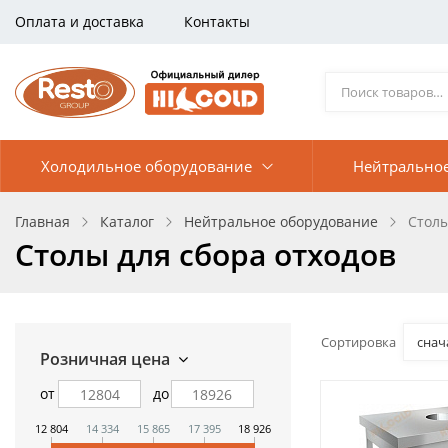
Оплата и доставка
Контакты
Холодильное оборудование
Нейтрально
Главная
Каталог
Нейтральное оборудование
Столы
Столы для сбора отходов
Сортировка
снач
Розничная цена
от
до
12 804
14 334
15 865
17 395
18 926