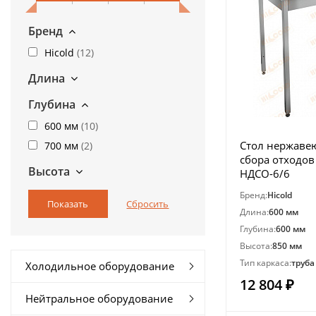
Бренд
Hicold
(
12
)
Длина
Глубина
600 мм
(
10
)
Стол нержаве
700 мм
(
2
)
сбора отходов
Высота
НДСО-6/6
Бренд:
Hicold
Длина:
600 мм
Глубина:
600 мм
Высота:
850 мм
Тип каркаса:
труба
Холодильное оборудование
12 804 ₽
Нейтральное оборудование