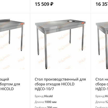
15 509 ₽
16 35
еющий
Стол производственный для
Стол 
бортом для
сбора отходов HICOLD
сбора 
 HICOLD
НДСО-10/7
НДСО-
Бренд:
Hicold
Бренд:
Hi
Длина:
1000 мм
Длина:
1
Глубина:
700 мм
Глубина: