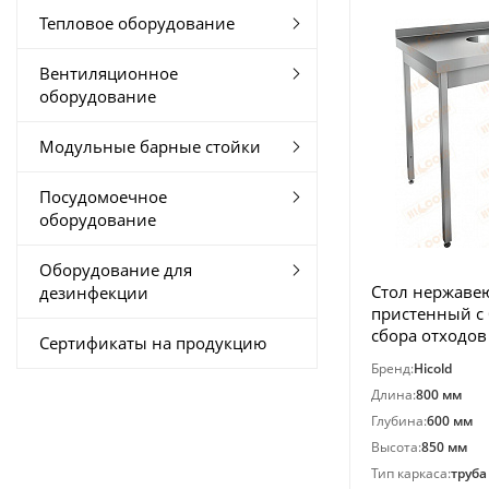
Тепловое оборудование
Вентиляционное
оборудование
Модульные барные стойки
Посудомоечное
оборудование
Оборудование для
Стол нержав
дезинфекции
пристенный с 
сбора отходов
Сертификаты на продукцию
НДСО-8/6Б
Бренд:
Hicold
Длина:
800 мм
Глубина:
600 мм
Высота:
850 мм
Тип каркаса:
труба