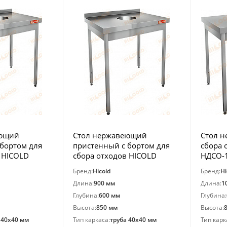
еющий
Стол нержавеющий
Стол 
бортом для
пристенный с бортом для
сбора 
 HICOLD
сбора отходов HICOLD
НДСО-
НДСО-9/6Б
Бренд:
Hicold
Бренд:
Hi
Длина:
900 мм
Длина:
1
Глубина:
600 мм
Глубина:
Высота:
850 мм
Высота:
 40х40 мм
Тип каркаса:
труба 40х40 мм
Тип карк