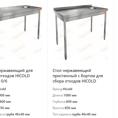
нержавеющий для
Стол нержавеющий
отходов HICOLD
пристенный с бортом для
10/6
сбора отходов HICOLD
НДСО-10/6БП
cold
Бренд:
Hicold
000 мм
Длина:
1000 мм
600 мм
Глубина:
600 мм
850 мм
Высота:
850 мм
аса:
труба 40х40 мм
Тип каркаса:
труба 40х40 мм