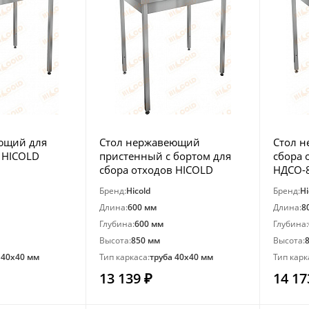
ющий для
Стол нержавеющий
Стол 
 HICOLD
пристенный с бортом для
сбора 
сбора отходов HICOLD
НДСО-
НДСО-6/6Б
Бренд:
Hicold
Бренд:
Hi
Длина:
600 мм
Длина:
8
Глубина:
600 мм
Глубина:
Высота:
850 мм
Высота:
 40х40 мм
Тип каркаса:
труба 40х40 мм
Тип карк
13 139 ₽
14 17